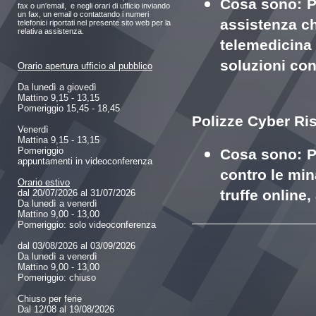
Cosa sono:
P
fax o un'email, e negli orari di ufficio inviando
un fax, un email o contattando i numeri
assistenza ch
telefonici riportati nel presente sito web per la
relativa assistenza.
telemedicina 
soluzioni con 
Orario apertura ufficio al pubblico
Da lunedì a giovedì
Mattino 9,15 - 13,15
Pomeriggio 15,45 - 18,45
Polizze Cyber Ri
Venerdì
Mattina 9,15 - 13,15
Pomeriggio
Cosa sono:
P
appuntamenti in videoconferenza
contro le min
Orario estivo
truffe online
dal 20/07/2026 al 31/07/2026
Da lunedì a venerdì
Mattino 9,00 - 13,00
Pomeriggio: solo videoconferenza
dal 03/08/2026 al 03/09/2026
Da lunedì a venerdì
Mattino 9,00 - 13,00
Pomeriggio: chiuso
Chiuso per ferie
Dal 12/08 al 19/08/2026