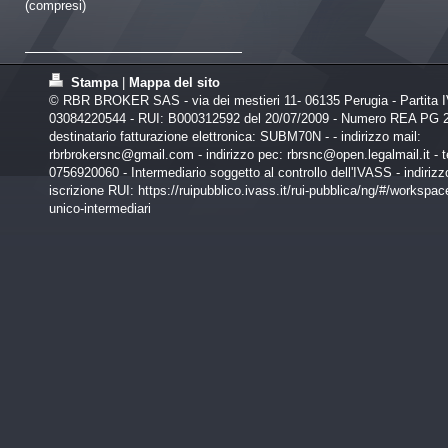
(compresi)
Stampa
|
Mappa del sito
© RBR BROKER SAS - via dei mestieri 11- 06135 Perugia - Partita 
03084220544 - RUI: B000312592 del 20/07/2009 - Numero REA PG 2
destinatario fatturazione elettronica: SUBM70N - - indirizzo mail:
rbrbrokersnc@gmail.com - indirizzo pec: rbrsnc@open.legalmail.it - t
0756920060 - Intermediario soggetto al controllo dell'IVASS - indirizzo
iscrizione RUI: https://ruipubblico.ivass.it/rui-pubblica/ng/#/workspace
unico-intermediari